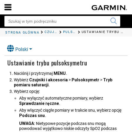
CZUJNIKI I AKCESORIA
PULSOKSYMETR
USTAWIANIE TRYBU PULSOKSYMETRU
STRONA GŁÓWNA
Polski
Ustawianie trybu pulsoksymetru
Naciśnij i przytrzymaj
MENU
.
Wybierz
Czujniki i akcesoria
>
Pulsoksymetr
>
Tryb
pomiaru saturacji
.
Wybierz opcję:
Aby wyłączyć automatyczne pomiary, wybierz
Sprawdzanie ręczne
.
Aby włączyć ciągłe pomiary w trakcie snu, wybierz opcję
Podczas snu
.
UWAGA:
Nietypowe pozycje podczas snu mogą
powodować wyjątkowo niskie odczyty SpO2 podczas