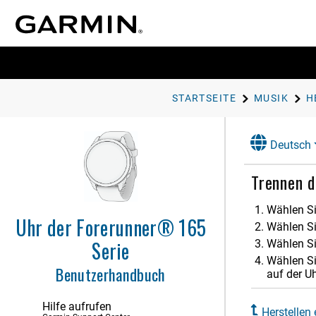
STARTSEITE
MUSIK
Deutsch
Trennen d
Einführung
Wählen Si
Uhr der Forerunner® 165
Wählen S
Aktivitäten und Apps
Serie
Wählen S
Darstellung
Wählen Si
Benutzerhandbuch
auf der Uh
Training
Hilfe aufrufen
Verlauf
Herstellen