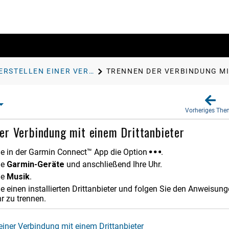
HERSTELLEN EINER VERBINDUNG MIT EINEM DRITTANBIETER
TRENNEN DER VERBINDUNG MI
Vorheriges Th
er Verbindung mit einem Drittanbieter
e in der
Garmin Connect™
App die Option
.
ie
Garmin-Geräte
und anschließend Ihre Uhr.
ie
Musik
.
e einen installierten Drittanbieter und folgen Sie den Anweisun
r zu trennen.
 einer Verbindung mit einem Drittanbieter