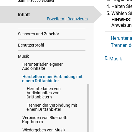
Verlauf
Garmin-Support-Center
Halten Sie
Herzfrequenzfunktionen
Wählen Si
Inhalt
Erweitern
|
Reduzieren
HINWEIS:
Navigation
Anweisun
Sensoren und Zubehör
Herunterl
Trennen d
Benutzerprofil
Musik
Musik
Herunterladen eigener
Audioinhalte
Herstellen einer Verbindung mit
einem Drittanbieter
Herunterladen von
Audioinhalten von
Drittanbietern
Trennen der Verbindung mit
einem Drittanbieter
Verbinden von Bluetooth
Kopfhörern
Wiedergeben von Musik