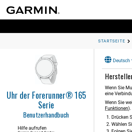
STARTSEITE
Deutsch
Herstelle
Wenn Sie Mus
Einführung
Uhr der Forerunner® 165
eine Verbind
Aktivitäten und Apps
Serie
Wenn Sie wei
Funktionen
)
.
Darstellung
Benutzerhandbuch
Drücken 
Training
Wählen S
Hilfe aufrufen
Folgen Si