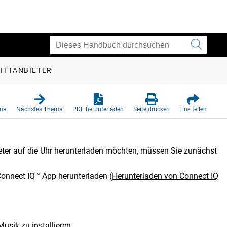
RITTANBIETER
ema
Nächstes Thema
PDF herunterladen
Seite drucken
Link teilen
eter auf die Uhr herunterladen möchten, müssen Sie zunächst
onnect IQ™ App herunterladen
(
Herunterladen von Connect IQ
usik zu installieren.