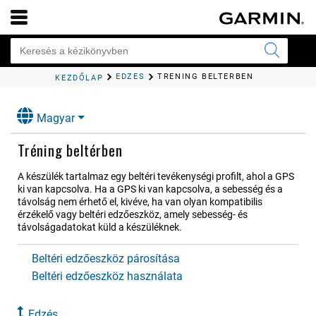
EDZÉS
TRÉNING BELTÉRBEN
KEZDŐLAP
Magyar
Tréning beltérben
A készülék tartalmaz egy beltéri tevékenységi profilt, ahol a GPS
ki van kapcsolva. Ha a GPS ki van kapcsolva, a sebesség és a
távolság nem érhető el, kivéve, ha van olyan kompatibilis
érzékelő vagy beltéri edzőeszköz, amely sebesség- és
távolságadatokat küld a készüléknek.
Beltéri edzőeszköz párosítása
Beltéri edzőeszköz használata
Edzés