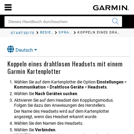
BEDIENEN DES KARTENPLOTTERS
SPRACHSTEUERUNG
KOPPELN EINES DRAHTLOSEN HEADSETS MIT EINEM GARMIN KARTENPLOTTER
STARTSEITE
Deutsch
Koppeln eines drahtlosen Headsets mit einem
Garmin Kartenplotter
Wählen Sie auf dem Kartenplotter die Option
Ein​stel​lungen
>
Kommunikation
>
Drahtlose Geräte
>
Headsets
.
Wählen Sie
Nach Geräten suchen
.
Aktivieren Sie auf dem Headset den Kopplungsmodus.
Folgen Sie dazu den Anweisungen des Herstellers.
Der Name des Headsets wird auf dem Kartenplotter
angezeigt, wenn das Headset erkannt wurde.
Wählen Sie den Namen des Headsets.
Wählen Sie
Verbinden
.