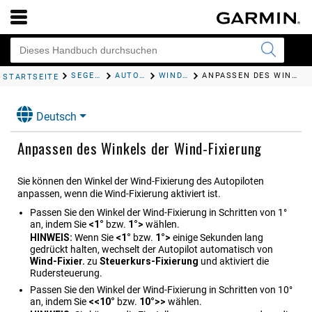
SEGELFUNKTIONEN
AUTOPILOTBETRIEB – SEGELBOOT
WIND-FIXIERUNG
ANPASSEN DES WINKELS DER WIND-FIXIERUNG
STARTSEITE
Deutsch
Anpassen des Winkels der Wind-Fixierung
Sie können den Winkel der Wind-Fixierung des Autopiloten
anpassen, wenn die Wind-Fixierung aktiviert ist.
Passen Sie den Winkel der Wind-Fixierung in Schritten von 1°
an, indem Sie
<1°
bzw.
1°>
wählen.
HINWEIS:
Wenn Sie
<1°
bzw.
1°>
einige Sekunden lang
gedrückt halten, wechselt der Autopilot automatisch von
Wind-Fixier.
zu
Steuerkurs-Fixierung
und aktiviert die
Rudersteuerung
.
Passen Sie den Winkel der Wind-Fixierung in Schritten von 10°
an, indem Sie
<<10°
bzw.
10°>>
wählen.