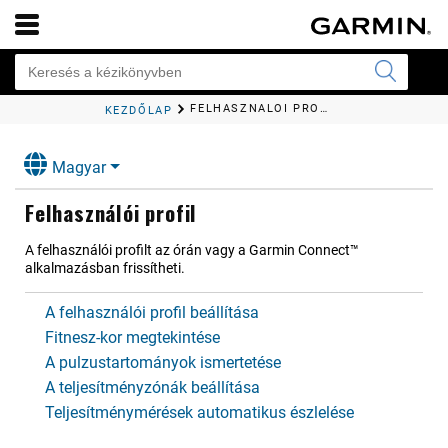
FELHASZ​NÁLÓI PROFIL
KEZDŐLAP
Magyar
Felhasz​nálói profil
A felhasználói profilt az órán vagy a
Garmin Connect™
alkalmazásban frissítheti.
A felhasználói profil beállítása
Fitnesz-kor megtekintése
A pulzustartományok ismertetése
A teljesítményzónák beállítása
Teljesítménymérések automatikus észlelése