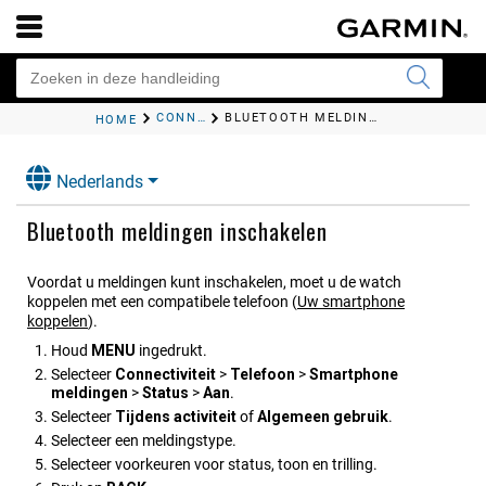
CONNECTIVITEITSFUNCTIES VOOR SMARTPHONES
BLUETOOTH MELDINGEN INSCHAKELEN
HOME
Nederlands
Bluetooth meldingen inschakelen
Voordat u meldingen kunt inschakelen, moet u de watch
koppelen met een compatibele telefoon
(
Uw smartphone
koppelen
)
.
Houd
MENU
ingedrukt.
Selecteer
Connectiviteit
>
Telefoon
>
Smart​phone
meldingen
>
Status
>
Aan
.
Selecteer
Tijdens activiteit
of
Algemeen gebruik
.
Selecteer een meldingstype.
Selecteer voorkeuren voor status, toon en trilling.