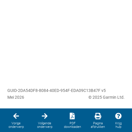
GUID-2DA54DF8-8084-40ED-954F-EDA09C13B47F v5
Mei 2026
© 2025 Garmin Ltd.
Vorige
Volgende
PDF
Pagina
Krijg
onderwerp
onderwerp
downloaden
afdrukken
hulp