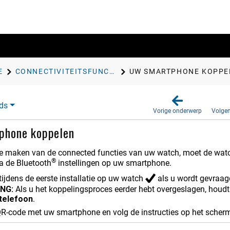
E
CONNECTIVITEITSFUNCTIES VOOR SMARTPHONES
UW SMARTPHONE KOPPE
ds
Vorige onderwerp
Volge
phone koppelen
e maken van de connected functies van uw watch, moet de watc
®
ia de Bluetooth
instellingen op uw smartphone.
tijdens de eerste installatie op uw watch
als u wordt gevraag
NG:
Als u het koppelingsproces eerder hebt overgeslagen, houd
telefoon
.
R-code met uw smartphone en volg de instructies op het scherm o