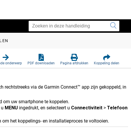
LEN
nde onderwerp
PDF downloaden
Pagina afdrukken
Koppeling delen
h rechtstreeks via de
Garmin Connect™
app zijn gekoppeld, in
d om uw smartphone te koppelen.
t u
MENU
ingedrukt, en selecteert u
Connectiviteit
>
Telefoon
m het koppelings- en installatieproces te voltooien.