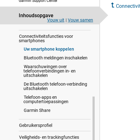
Lay-out
Garmin Support Center
Connectivi
Sensoren en accessoires
Inhoudsopgave
Vouw uit
|
Vouw samen
Kaart
Connectiviteitsfuncties voor
smartphones
Uw smartphone koppelen
Bluetooth meldingen inschakelen
Waarschuwingen over
telefoonverbindingen in- en
uitschakelen
De Bluetooth telefoon-verbinding
uitschakelen
Telefoon-apps en
computertoepassingen
Garmin Share
Gebrui​kers​profiel
Veiligheids- en trackingfuncties