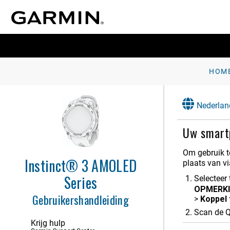
HOM
Nederlan
Inleiding
Uw smart
Activiteiten en apps
Om gebruik t
Instinct® 3 AMOLED
plaats van v
Klokken
Series
Selecteer 
Geschiedenis
OPMERKI
Gebruikershandleiding
>
Koppel 
Instellingen voor meldingen en
waarschuwingen
Scan de Q
Krijg hulp