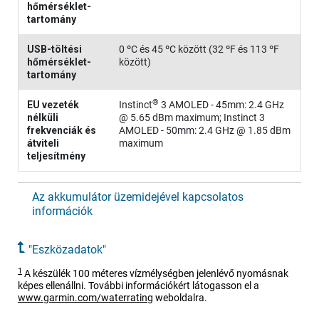
hőmérséklet-
tartomány
USB-töltési
0 ºC és 45 ºC között (32 ºF és 113 ºF
hőmérséklet-
között)
tartomány
®
EU vezeték
Instinct
3 AMOLED - 45mm
: 2.4 GHz
nélküli
@ 5.65 dBm maximum;
Instinct 3
frekvenciák és
AMOLED - 50mm
: 2.4 GHz @ 1.85 dBm
átviteli
maximum
teljesítmény
Az akkumulátor üzemidejével kapcsolatos
információk
"Eszközadatok"
1
A készülék 100 méteres vízmélységben jelenlévő nyomásnak
képes ellenállni. További információkért látogasson el a
www.garmin.com/waterrating
weboldalra.