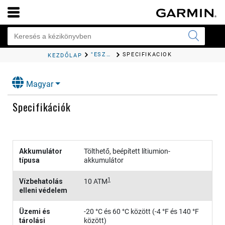
"ESZKÖZADATOK"
SPECIFIKÁCIÓK
KEZDŐLAP
Magyar
Specifikációk
Akkumulátor
Tölthető, beépített lítiumion-
típusa
akkumulátor
1
Vízbehatolás
10 ATM
elleni védelem
Üzemi és
-20 °C és 60 °C között (-4 °F és 140 °F
tárolási
között)