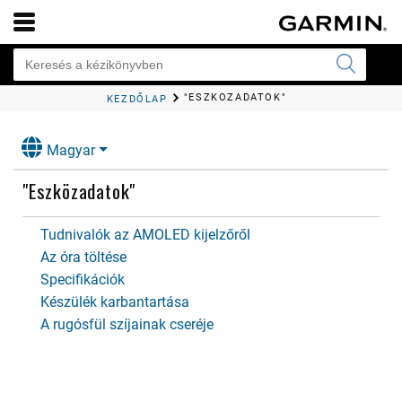
"ESZKÖZADATOK"
KEZDŐLAP
Magyar
"Eszközadatok"
Tudnivalók az AMOLED kijelzőről
Az óra töltése
Specifikációk
Készülék karbantartása
A rugósfül szíjainak cseréje