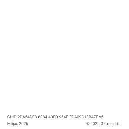
GUID-2DA54DF8-8084-40ED-954F-EDA09C13B47F v5
Május 2026
© 2025 Garmin Ltd.