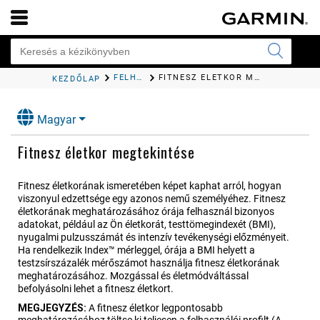
FELHASZ​NÁLÓI PROFIL
FITNESZ ÉLETKOR MEGTEKINTÉSE
KEZDŐLAP
Magyar
Fitnesz életkor megtekintése
Fitnesz életkorának ismeretében képet kaphat arról, hogyan
viszonyul edzettsége egy azonos nemű személyéhez. Fitnesz
életkorának meghatározásához órája felhasznál bizonyos
adatokat, például az Ön életkorát, testtömegindexét (BMI),
nyugalmi pulzusszámát és intenzív tevékenységi előzményeit.
Ha rendelkezik Index™ mérleggel, órája a BMI helyett a
testzsírszázalék mérőszámot használja fitnesz életkorának
meghatározásához. Mozgással és életmódváltással
befolyásolni lehet a fitnesz életkort.
MEGJEGYZÉS:
A fitnesz életkor legpontosabb