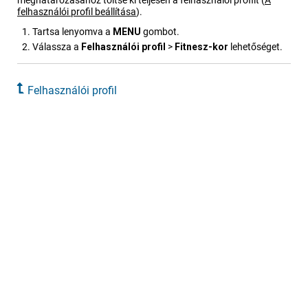
meghatározásához töltse ki teljesen a felhasználói profilt
(
A
felhasználói profil beállítása
)
.
Tartsa lenyomva a
MENU
gombot.
Válassza a
Felhasz​nálói profil
>
Fitnesz-kor
lehetőséget.
Felhasz​nálói profil