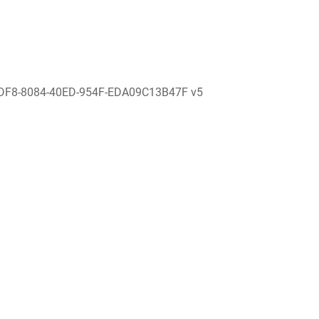
DF8-8084-40ED-954F-EDA09C13B47F v5