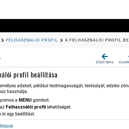
FELHASZ​NÁLÓI PROFIL
A FELHASZNÁLÓI PROFIL B
Előző téma
Követ
álói profil beállítása
zemélyes adatait, például testmagasságát, testsúlyát, edzési zó
oz használja.
enyomva a
MENU
gombot.
 az
Felhasz​nálói profil
lehetőséget.
ki egy beállítást.
lítások