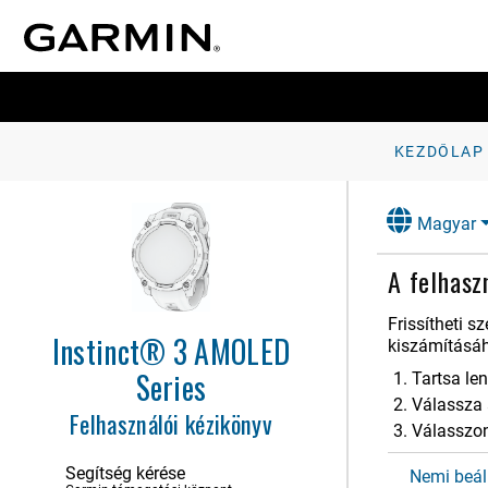
KEZDŐLAP
Magyar
A felhaszn
Bevezetés
Frissítheti s
Instinct® 3 AMOLED
Tevékenységek és alkalmazások
kiszámításáh
Series
Tartsa l
Órák
Válassza
Felhasználói kézikönyv
naplók
Válasszon 
Értesítések és riasztások beállításai
Segítség kérése
Nemi beál