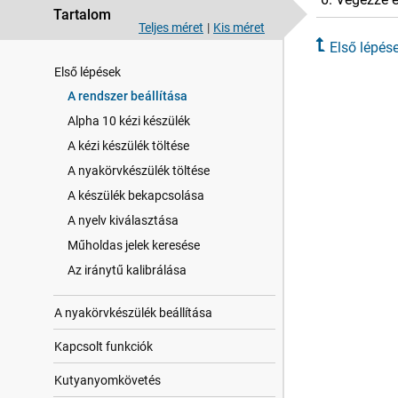
Tartalom
Teljes méret
|
Kis méret
Első lépés
Első lépések
A rendszer beállítása
Alpha 10 kézi készülék
A kézi készülék töltése
A nyakörvkészülék töltése
A készülék bekapcsolása
A nyelv kiválasztása
Műholdas jelek keresése
Az iránytű kalibrálása
A nyakörvkészülék beállítása
Kapcsolt funkciók
Kutyanyomkövetés