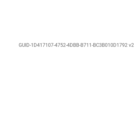
GUID-1D417107-4752-4DBB-B711-BC3B010D1792 v2