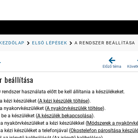
KEZDŐLAP
ELSŐ LÉPÉSEK
A RENDSZER BEÁLLÍTÁSA
Előző téma
Követ
r beállítása
0
rendszer használata előtt be kell állítania a készülékeket.
 a kézi készüléket
(
A kézi készülék töltése
)
.
l a nyakorvkészüléket
(
A nyakörvkészülék töltése
)
.
 be a készüléket
(
A készülék bekapcsolása
)
.
 a nyakörvkészüléket a kézi készülékkel
(
Módszerek a nyakörvké
a kézi készüléket a telefonjával
(
Okostelefon párosítása készül
 az iránytű kalibrálását
(
Az iránytű kalibrálása
)
.