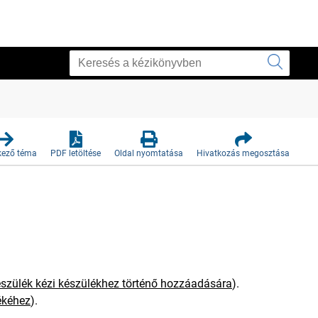
kező téma
PDF letöltése
Oldal nyomtatása
Hivatkozás megosztása
szülék kézi készülékhez történő hozzáadására
)
.
ékéhez
)
.