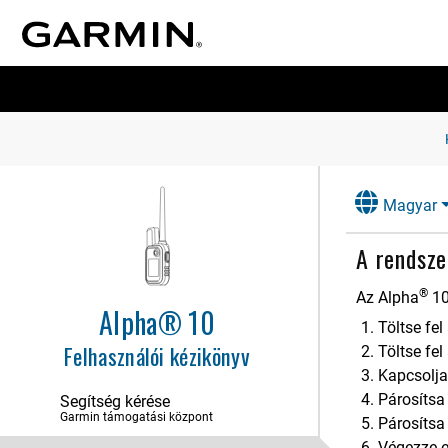
Magyar
A rendsze
®
Az
Alpha
1
Alpha® 10
Töltse fel
Felhasználói kézikönyv
Töltse fe
Kapcsolja
Párosítsa
Segítség kérése
Garmin támogatási központ
Párosítsa 
Végezze el