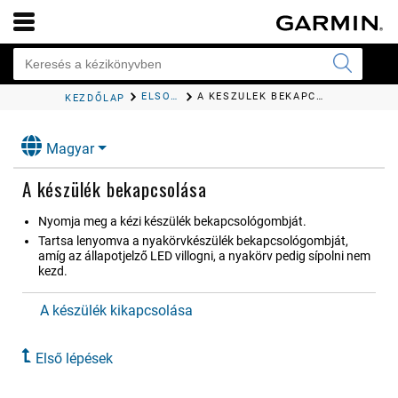
ELSŐ LÉPÉSEK
A KÉSZÜLÉK BEKAPCSOLÁSA
KEZDŐLAP
Magyar
A készülék bekapcsolása
Nyomja meg a kézi készülék bekapcsológombját.
Tartsa lenyomva a nyakörvkészülék bekapcsológombját,
amíg az állapotjelző LED villogni, a nyakörv pedig sípolni nem
kezd.
A készülék kikapcsolása
Első lépések