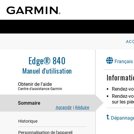
AC
Introduction
Edge® 840
Français
Entraînement
Manuel d'utilisation
Informat
Mes statistiques
Obtenir de l'aide
Navigation
Rendez-vo
Centre d'assistance Garmin
Rendez-vou
Fonctionnalités connectées
sur les pi
Sommaire
Agrandir
|
Réduire
Capteurs sans fil
Dépannag
Historique
Personnalisation de l'appareil