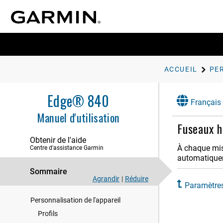
Introduction
ACCUEIL
Entraînement
Edge® 840
Français
Mes statistiques
Manuel d'utilisation
Fuseaux h
Navigation
Obtenir de l'aide
Fonctionnalités connectées
À chaque mise
Centre d'assistance Garmin
automatiqueme
Capteurs sans fil
Sommaire
Agrandir
|
Réduire
Historique
Paramètre
Personnalisation de l'appareil
Profils