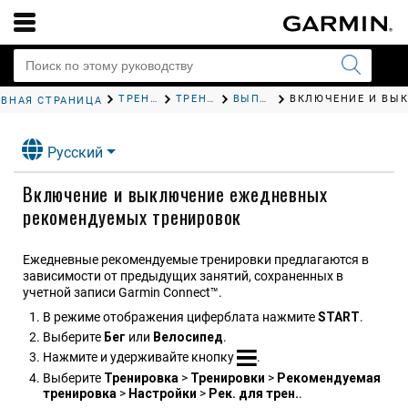
ТРЕНИРОВКА
ТРЕНИРОВКИ
ВЫПОЛНЕНИЕ ПРЕДЛАГАЕМОЙ ЕЖЕДНЕВНОЙ ТРЕНИРОВКИ
АВНАЯ СТРАНИЦА
Русский
Включение и выключение ежедневных
рекомендуемых тренировок
Ежедневные рекомендуемые тренировки предлагаются в
зависимости от предыдущих занятий, сохраненных в
учетной записи Garmin Connect™.
В режиме отображения циферблата нажмите
START
.
Выберите
Бег
или
Велосипед
.
Нажмите и удерживайте кнопку
.
Выберите
Тренировка
>
Тренировки
>
Рекомендуемая
тренировка
>
Настрой​ки
>
Рек. для трен.
.‍