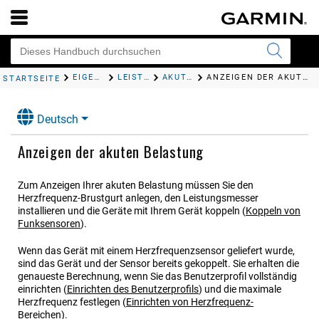
EIGENE STATISTIKEN
LEISTUNGSMESSWERTE
AKUTE BELASTUNG
ANZEIGEN DER AKUTEN BELASTUNG
STARTSEITE
Deutsch
Anzeigen der akuten Belastung
Zum Anzeigen Ihrer akuten Belastung müssen Sie den
Herzfrequenz-Brustgurt anlegen, den Leistungsmesser
installieren und die Geräte mit Ihrem Gerät koppeln
(
Koppeln von
Funksensoren
)
.
Wenn das Gerät mit einem Herzfrequenzsensor geliefert wurde,
sind das Gerät und der Sensor bereits gekoppelt. Sie erhalten die
genaueste Berechnung, wenn Sie das Benutzerprofil vollständig
einrichten
(
Einrichten des Benutzerprofils
)
und die maximale
Herzfrequenz festlegen
(
Einrichten von Herzfrequenz-
Bereichen
)
.