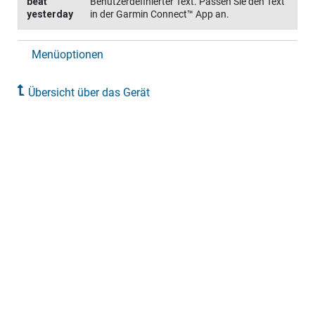
beat
Benutzerdefinierter Text. Passen Sie den Text
yesterday
in der
Garmin Connect™
App an.
Menüoptionen
Übersicht über das Gerät