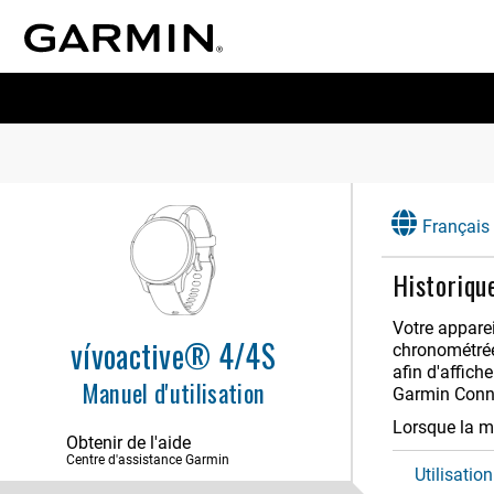
Français
Historiqu
Votre apparei
vívoactive® 4/4S
chronométrée
afin d'affich
Manuel d'utilisation
Garmin Con
Lorsque la mé
Obtenir de l'aide
Centre d'assistance Garmin
Utilisation
Introduction