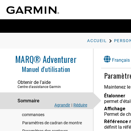
Fonctions de fréquence cardiaque
Oxymètre de pouls
Entraînement
Horloges
ACCUEIL
Navigation
MARQ® Adventurer
Historique
Français
Manuel d'utilisation
Personnalisation de l'appareil
Paramètr
Paramètres d'applications et
Obtenir de l'aide
d'activités
Maintenez l
Centre d'assistance Garmin
Déplacement d'une activité dans la
liste des applications
Étalonner
Sommaire
permet d'éta
Widgets
Agrandir
|
Réduire
Affichage
Personnalisation du menu des
Permet de cho
commandes
Référence 
Paramètres de cadran de montre
définit la r