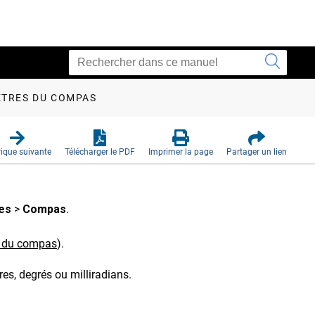
TRES DU COMPAS
ique suivante
Télécharger le PDF
Imprimer la page
Partager un lien
es
>
Compas
.
 du compas
)
.
res, degrés ou milliradians.