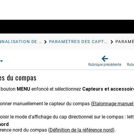
PERSONNALISATION DE L'APPAREIL
PARAMÈTRES DES CAPTEURS
PARAMÈ
Rubrique précédente
Rubr
es du compas
e bouton
MENU
enfoncé et sélectionnez
Capteurs et accessoir
lonner manuellement le capteur du compas
(
Etalonnage manuel
isir le mode d'affichage du cap directionnel sur le compas : lett
nord
éférence nord du compas
(
Définition de la référence nord
)
.