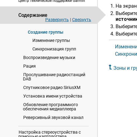
Центр технической поддержки Garmin
На экран
Регулировка громкости в
разных зонах
Выберите
Содержание
источни
Отключение зоны
Развернуть
|
Свернуть
динамиков
Выберите
Создание группы
Выберит
Изменение группы
Изменени
Синхронизация групп
Синхрони
Воспроизведение музыки
Рация
Зоны и гр
Прослушивание радиостанций
DAB
Спутниковое радио SiriusXM
Установка имени устройства
Обновление программного
обеспечения медиаплеера
Реверсивный звуковой канал
Настройка стереоустройства с
помощью картплоттера