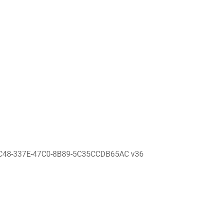
C48-337E-47C0-8B89-5C35CCDB65AC v36