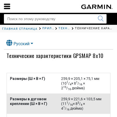
ПРИЛОЖЕНИЕ
ТЕХНИЧЕСКИЕ ХАРАКТЕРИСТИКИ
ТЕХНИЧЕСКИЕ ХАРАКТЕРИСТИКИ
ГЛАВНАЯ СТРАНИЦА
Русский
Технические характеристики
GPSMAP
8x10
Размеры (Ш × В × Г)
259,9 × 205,1 × 75,1 мм
1
1
(10
/
× 8
/
×
4
16
15
2
/
дюйма)
16
Размеры в дуговом
259,9 × 221,6 × 103,5 мм
1
3
креплении (Ш × В × Г)
(11
/
× 8
/
×
16
4
1
4
/
дюйма)
16