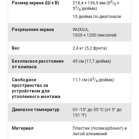
5
Размер экрана (Ш x В)
218,4 × 136,9 мм (8
/
×
8
3
5
/
дюйма)
8
10 дюйма по диагонали
Разрешение экрана
WUXGA,
1920 × 1200 пикселей
Вес
2,4 кг (5,2 фунта)
Безопасное расстояние
45 см (17,7 дюйма)
от компаса
3
Свободное
11,1 см (4
/
дюйма)
8
пространство за
устройством для
утопленного монтажа
Диапазон температур
От -15° до 55 °C (от 5° до
131 °F)
Материал
Пластик (поликарбонат) и
литой алюминий