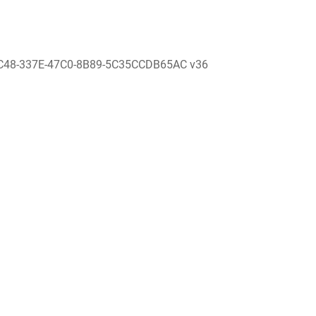
C48-337E-47C0-8B89-5C35CCDB65AC v36