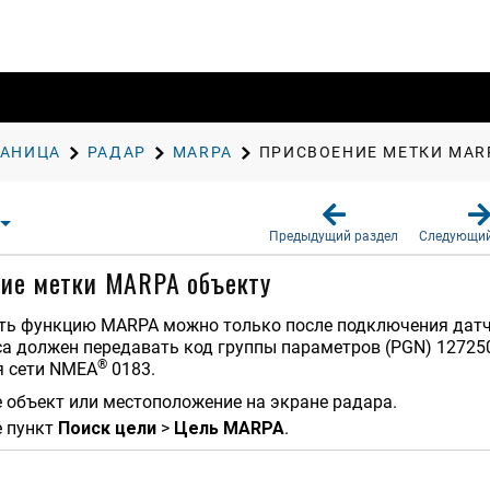
РАНИЦА
РАДАР
MARPA
ПРИСВОЕНИЕ МЕТКИ MAR
Предыдущий раздел
Следующий
ие метки MARPA объекту
ть функцию MARPA можно только после подключения датчик
а должен передавать код группы параметров (PGN) 12725
®
я сети NMEA
0183.
 объект или местоположение на экране радара.
е пункт
Поиск цели
>
Цель MARPA
.