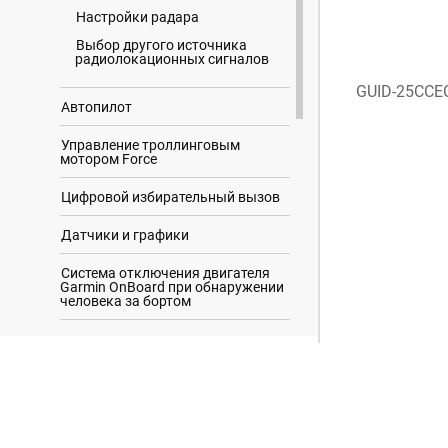
Настройки радара
Выбор другого источника
радиолокационных сигналов
GUID-25CCE
Автопилот
Управление троллинговым
мотором Force
Цифровой избирательный вызов
Датчики и графики
Система отключения двигателя
Garmin OnBoard при обнаружении
человека за бортом
Сообщения inReach
Результаты поиска
Цифровое переключение
Управление оборудованием
третьих лиц, установленным на
вашем судне