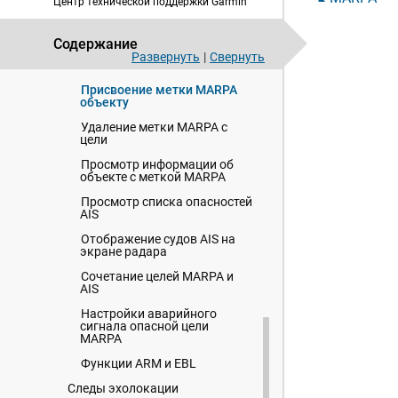
Центр технической поддержки Garmin
Автоматический захват
целей MARPA
Содержание
Автоматическое удаление
Развернуть
|
Свернуть
целей MARPA
Присвоение метки MARPA
объекту
Удаление метки MARPA с
цели
Просмотр информации об
объекте с меткой MARPA
Просмотр списка опасностей
AIS
Отображение судов AIS на
экране радара
Сочетание целей MARPA и
AIS
Настройки аварийного
сигнала опасной цели
MARPA
Функции ARM и EBL
Следы эхолокации