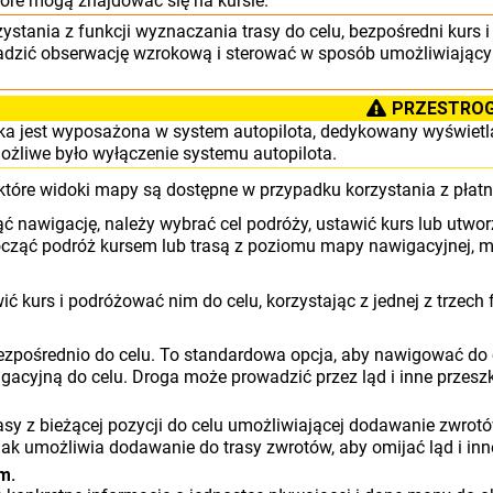
tóre mogą znajdować się na kursie.
ystania z funkcji wyznaczania trasy do celu, bezpośredni kurs 
dzić obserwację wzrokową i sterować w sposób umożliwiający o
PRZESTRO
tka jest wyposażona w system autopilota, dedykowany wyświetl
możliwe było wyłączenie systemu autopilota.
które widoki mapy są dostępne w przypadku korzystania z płat
ć nawigację, należy wybrać cel podróży, ustawić kurs lub utwor
ząć podróż kursem lub trasą z poziomu mapy nawigacyjnej, map
ć kurs i podróżować nim do celu, korzystając z jednej z trzech 
zpośrednio do celu. To standardowa opcja, aby nawigować do c
wigacyjną do celu. Droga może prowadzić przez ląd i inne przesz
asy z bieżącej pozycji do celu umożliwiającej dodawanie zwrotów
nak umożliwia dodawanie do trasy zwrotów, aby omijać ląd i inn
m.