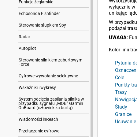
Wykorzystuje
Funkcje żeglarskie
wyłącznie w 
unikając ląd
Echosonda Fishfinder
W przypadku
Sterowanie słupkiem Spy
podążał tras
Radar
UWAGA:
Fun
Autopilot
Kolor linii t
Sterowanie silnikiem zaburtowym
Pytania d
Force
Oznaczeni
Cyfrowe wywołanie selektywne
Cele
Punkty tr
Wskaźniki i wykresy
Trasy
System odcięcia zasilania silnika w
Nawigacj
przypadku sygnału „MOB” Garmin
Ślady
OnBoard (człowiek za burtą)
Granice
Wiadomości inReach
Usuwanie 
Przełączanie cyfrowe