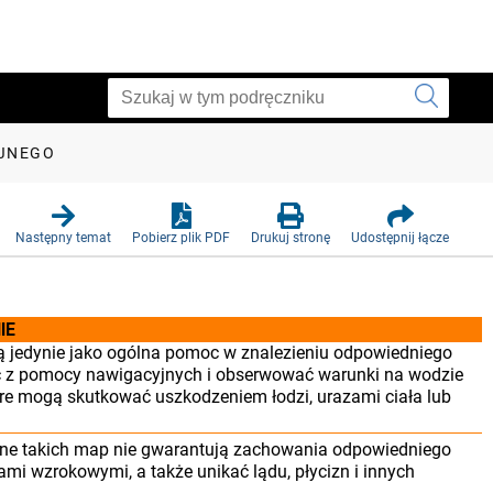
YJNEGO
Następny temat
Pobierz plik PDF
Drukuj stronę
Udostępnij łącze
IE
użą jedynie jako ogólna pomoc w znalezieniu odpowiedniego
ać z pomocy nawigacyjnych i obserwować warunki na wodzie
tóre mogą skutkować uszkodzeniem łodzi, urazami ciała lub
Dane takich map nie gwarantują zachowania odpowiedniego
i wzrokowymi, a także unikać lądu, płycizn i innych