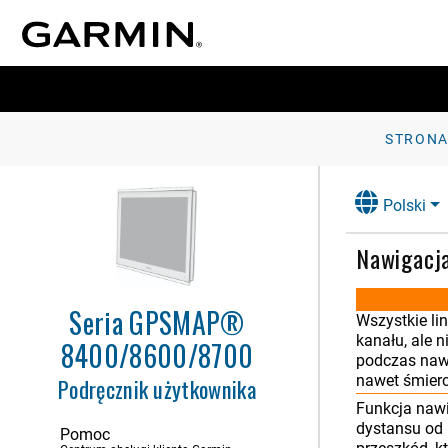
STRON
Polski
Nawigacja
Wstęp
Dostosowywanie plotera
nawigacyjnego
Seria GPSMAP®
Wszystkie li
kanału, ale 
8400/8600/8700
Sterowanie ploterem nawigacyjnym
podczas nawi
nawet śmierc
Podręcznik użytkownika
Aplikacja ActiveCaptain
Funkcja nawi
Komunikacja z urządzeniami
dystansu od 
Pomoc
bezprzewodowymi