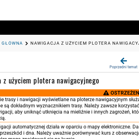
A GŁÓWNA
NAWIGACJA Z UŻYCIEM PLOTERA NAWIGAC
Poprzedni temat
 z użyciem plotera nawigacyjnego
OSTRZEŻEN
nie trasy i nawigacji wyświetlane na ploterze nawigacyjnym sł
nie są dokładnym wyznacznikiem trasy. Należy zawsze korzyst
gacji, aby uniknąć utknięcia na mieliźnie i innych zagrożeń, k
ią.
gacji automatycznej działa w oparciu o mapy elektroniczne. 
przeszkód i dna. Należy uważnie porównywać kurs z obserwacjam