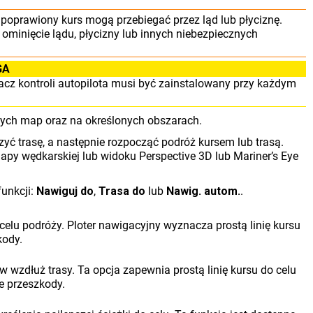
i poprawiony kurs mogą przebiegać przez ląd lub płyciznę.
minięcie lądu, płycizny lub innych niebezpiecznych
GA
acz kontroli autopilota musi być zainstalowany przy każdym
nych map oraz na określonych obszarach.
zyć trasę, a następnie rozpocząć podróż kursem lub trasą.
y wędkarskiej lub widoku Perspective 3D lub Mariner’s Eye
funkcji:
Nawiguj do
,
Trasa do
lub
Nawig. autom.
.
elu podróży. Ploter nawigacyjny wyznacza prostą linię kursu
kody.
 wzdłuż trasy. Ta opcja zapewnia prostą linię kursu do celu
e przeszkody.