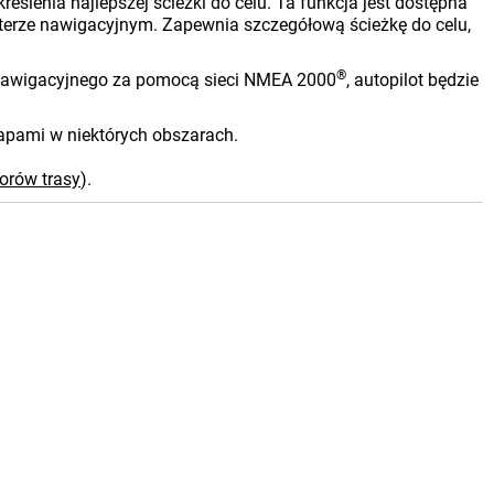
eślenia najlepszej ścieżki do celu. Ta funkcja jest dostępna
terze nawigacyjnym. Zapewnia szczegółową ścieżkę do celu,
®
 nawigacyjnego za pomocą sieci NMEA 2000
, autopilot będzie
apami w niektórych obszarach.
orów trasy
)
.