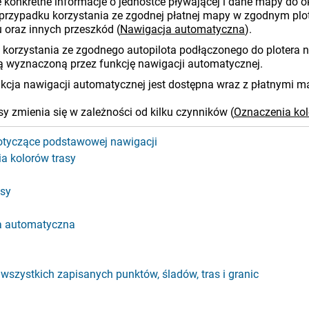
 konkretne informacje o jednostce pływającej i dane mapy do okr
przypadku korzystania ze zgodnej płatnej mapy w zgodnym plo
u oraz innych przeszkód
(
Nawigacja automatyczna
)
.
 korzystania ze zgodnego autopilota podłączonego do plotera
ą wyznaczoną przez funkcję nawigacji automatycznej.
kcja nawigacji automatycznej jest dostępna wraz z płatnymi m
rasy zmienia się w zależności od kilku czynników
(
Oznaczenia kol
otyczące podstawowej nawigacji
a kolorów trasy
asy
a automatyczna
wszystkich zapisanych punktów, śladów, tras i granic