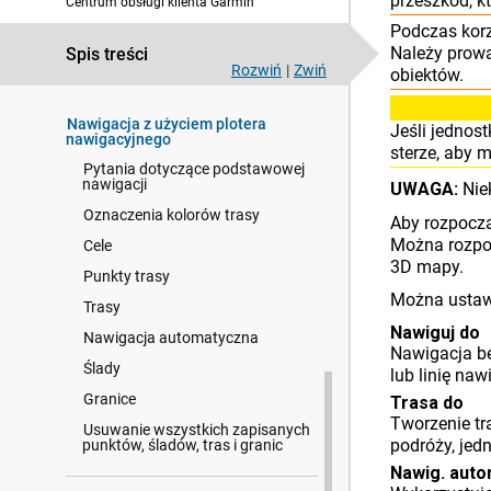
przeszkód, k
Centrum obsługi klienta Garmin
Mapy i widoki 3D mapy
Podczas korz
Należy prowa
Spis treści
Garmin Quickdraw Contours —
Rozwiń
|
Zwiń
obiektów.
mapy
Nawigacja z użyciem plotera
Jeśli jednos
nawigacyjnego
sterze, aby 
Pytania dotyczące podstawowej
nawigacji
UWAGA:
Nie
Oznaczenia kolorów trasy
Aby rozpoczą
Można rozpoc
Cele
3D mapy.
Punkty trasy
Można ustawi
Trasy
Nawiguj do
Nawigacja automatyczna
Nawigacja be
Ślady
lub linię na
Granice
Trasa do
Tworzenie tr
Usuwanie wszystkich zapisanych
podróży, jed
punktów, śladów, tras i granic
Nawig. auto