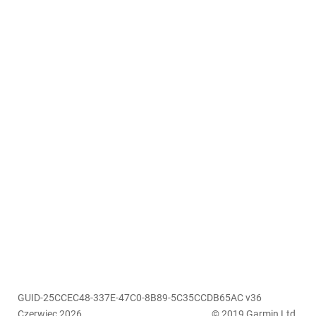
GUID-25CCEC48-337E-47C0-8B89-5C35CCDB65AC v36
Czerwiec 2026
© 2019 Garmin Ltd.