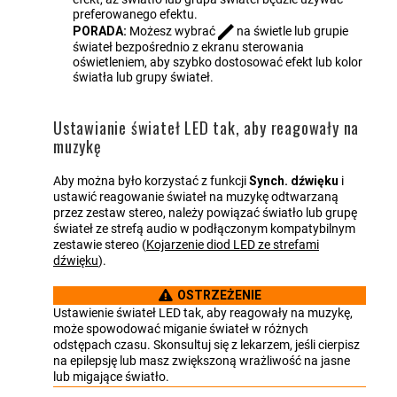
preferowanego efektu.
PORADA:
Możesz wybrać
na świetle lub grupie
świateł bezpośrednio z ekranu sterowania
oświetleniem, aby szybko dostosować efekt lub kolor
światła lub grupy świateł.
Ustawianie świateł LED tak, aby reagowały na
muzykę
Aby można było korzystać z funkcji
Synch. dźwięku
i
ustawić reagowanie świateł na muzykę odtwarzaną
przez zestaw stereo, należy powiązać światło lub grupę
świateł ze strefą audio w podłączonym kompatybilnym
zestawie stereo
(
Kojarzenie diod LED ze strefami
dźwięku
)
.
OSTRZEŻENIE
Ustawienie świateł LED tak, aby reagowały na muzykę,
może spowodować miganie świateł w różnych
odstępach czasu. Skonsultuj się z lekarzem, jeśli cierpisz
na epilepsję lub masz zwiększoną wrażliwość na jasne
lub migające światło.