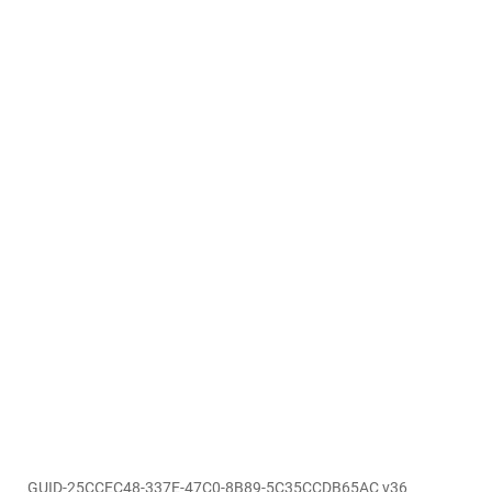
GUID-25CCEC48-337E-47C0-8B89-5C35CCDB65AC v36