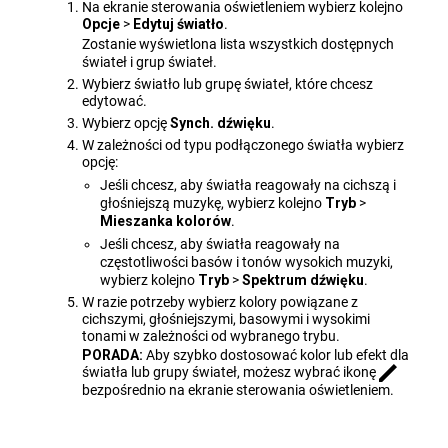
Na ekranie sterowania oświetleniem wybierz kolejno
Opcje
>
Edytuj światło
.
Zostanie wyświetlona lista wszystkich dostępnych
świateł i grup świateł.
Wybierz światło lub grupę świateł, które chcesz
edytować.
Wybierz opcję
Synch. dźwięku
.
W zależności od typu podłączonego światła wybierz
opcję:
Jeśli chcesz, aby światła reagowały na cichszą i
głośniejszą muzykę, wybierz kolejno
Tryb
>
Mieszanka kolorów
.
Jeśli chcesz, aby światła reagowały na
częstotliwości basów i tonów wysokich muzyki,
wybierz kolejno
Tryb
>
Spektrum dźwięku
.
W razie potrzeby wybierz kolory powiązane z
cichszymi, głośniejszymi, basowymi i wysokimi
tonami w zależności od wybranego trybu.
PORADA:
Aby szybko dostosować kolor lub efekt dla
światła lub grupy świateł, możesz wybrać ikonę
bezpośrednio na ekranie sterowania oświetleniem.