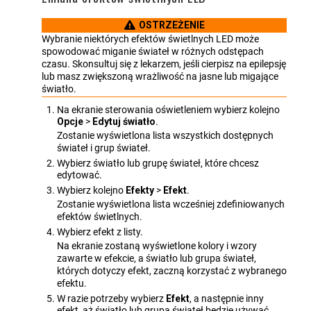
OSTRZEŻENIE
Wybranie niektórych efektów świetlnych LED może
spowodować miganie świateł w różnych odstępach
czasu. Skonsultuj się z lekarzem, jeśli cierpisz na epilepsję
lub masz zwiększoną wrażliwość na jasne lub migające
światło.
Na ekranie sterowania oświetleniem wybierz kolejno
Opcje
>
Edytuj światło
.
Zostanie wyświetlona lista wszystkich dostępnych
świateł i grup świateł.
Wybierz światło lub grupę świateł, które chcesz
edytować.
Wybierz kolejno
Efekty
>
Efekt
.
Zostanie wyświetlona lista wcześniej zdefiniowanych
efektów świetlnych.
Wybierz efekt z listy.
Na ekranie zostaną wyświetlone kolory i wzory
zawarte w efekcie, a światło lub grupa świateł,
których dotyczy efekt, zaczną korzystać z wybranego
efektu.
W razie potrzeby wybierz
Efekt
, a następnie inny
efekt, aż światło lub grupa świateł będzie używać