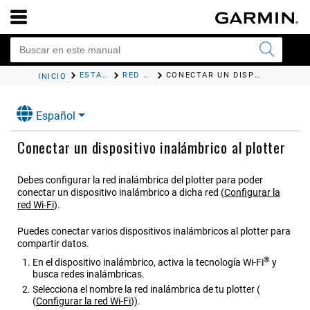
ESTABLECER LA COMUNICACIÓN CON DISPOSITIVOS INALÁMBRICOS
RED WI‑FI
CONECTAR UN DISPOSITIVO INALÁMBRICO AL PLOTTER
INICIO
Español
Conectar un dispositivo inalámbrico al plotter
Debes configurar la red inalámbrica del plotter para poder
conectar un dispositivo inalámbrico a dicha red
(
Configurar la
red Wi‑Fi
)
.
Puedes conectar varios dispositivos inalámbricos al plotter para
compartir datos.
®
En el dispositivo inalámbrico, activa la tecnología Wi‑Fi
y
busca redes inalámbricas.
Selecciona el nombre la red inalámbrica de tu plotter (
(
Configurar la red Wi‑Fi
)
).