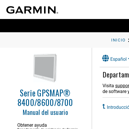
INICIO
Español
Departame
Visita
suppor
Introducción
Serie GPSMAP®
de software y
Tapa de protección
8400/8600/8700
Descripción general del
dispositivo
Introducci
Manual del usuario
Sugerencias y accesos directos
(Modelos MFD)
Obtener ayuda
Sugerencias y accesos directos