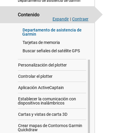
Departamento de asistencia de Garmin
(modelos de caja negra)
Acceso al manual del usuario en el
plotter
Contenido
Expandir
|
Contraer
Acceder a los manuales en la web
Departamento de asistencia de
Garmin
Tarjetas de memoria
Buscar señales del satélite GPS
Personalización del plotter
Controlar el plotter
Aplicación ActiveCaptain
Establecer la comunicación con
dispositivos inalámbricos
Cartas y vistas de carta 3D
Crear mapas de Contornos Garmin
Quickdraw