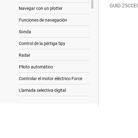
GUID-25CCE
Navegar con un plotter
Funciones de navegación
Sonda
Control de la pértiga Spy
Radar
Piloto automático
Controlar el motor eléctrico Force
Llamada selectiva digital
Indicadores y gráficos
Resultados de búsqueda
Sistema de corte del motor durante
eventos de hombre al agua Garmin
OnBoard
Mensajes de inReach