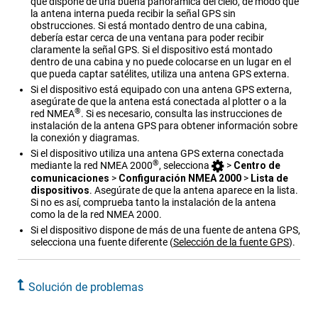
que dispone de una buena panorámica del cielo, de modo que
la antena interna pueda recibir la señal GPS sin
obstrucciones. Si está montado dentro de una cabina,
debería estar cerca de una ventana para poder recibir
claramente la señal GPS. Si el dispositivo está montado
dentro de una cabina y no puede colocarse en un lugar en el
que pueda captar satélites, utiliza una antena GPS externa.
Si el dispositivo está equipado con una antena GPS externa,
asegúrate de que la antena está conectada al plotter o a la
®
red NMEA
. Si es necesario, consulta las instrucciones de
instalación de la antena GPS para obtener información sobre
la conexión y diagramas.
Si el dispositivo utiliza una antena GPS externa conectada
®
mediante la red NMEA 2000
, selecciona
>
Centro de
comunicaciones
>
Configuración NMEA 2000
>
Lista de
dispositivos
. Asegúrate de que la antena aparece en la lista.
Si no es así, comprueba tanto la instalación de la antena
como la de la red NMEA 2000.
Si el dispositivo dispone de más de una fuente de antena GPS,
selecciona una fuente diferente
(
Selección de la fuente GPS
)
.
Solución de problemas