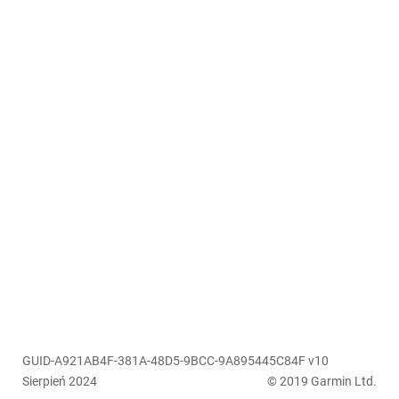
GUID-A921AB4F-381A-48D5-9BCC-9A895445C84F v10
Sierpień 2024
© 2019 Garmin Ltd.