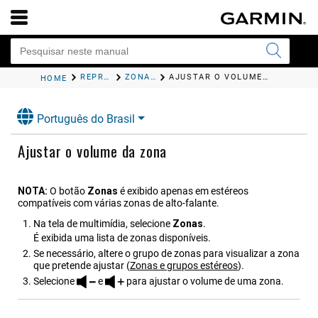
REPRODUTOR DE MÍDIA
ZONAS E GRUPOS ESTÉREOS
AJUSTAR O VOLUME DA ZONA
HOME
Português do Brasil
Ajustar o volume da zona
NOTA:
O botão
Zonas
é exibido apenas em estéreos
compatíveis com várias zonas de alto-falante.
Na tela de multimídia, selecione
Zonas
.
É exibida uma lista de zonas disponíveis.
Se necessário, altere o grupo de zonas para visualizar a zona
que pretende ajustar
(
Zonas e grupos estéreos
)
.
Selecione
e
para ajustar o volume de uma zona.