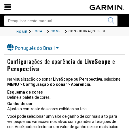
LOCALIZADOR DE CARDUME COM SONAR
CONFIGURAÇÕES DO SONAR LIVESCOPE E PERSPECTIVA
CONFIGURAÇÕES DE APARÊNCIA DO
HOME
Português do Brasil
Configurações de aparência do
LiveScope
e
Perspectiva
Na visualização do sonar
LiveScope
ou
Perspectiva
, selecione
MENU
>
Configuração do sonar
>
Aparência
.
Esquema de cores
Define a paleta de cores.
Ganho de cor
Ajusta o contraste das cores exibidas na tela.
Você pode selecionar um valor de ganho de cor mais alto para
ver pequenas variações nos alvos com grandes alterações de
cor. Você pode selecionar um valor de ganho de cor mais baixo