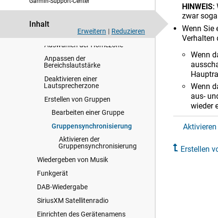
Garmin-Support-Center
HINWEIS:
Anpassen der Lautstärke und
zwar sogar
Audiopegel
Inhalt
Wenn Sie e
Erweitern
|
Reduzieren
Radiozonen und -gruppen
Verhalten 
Auswählen der Homezone
Wenn da
Anpassen der
ausscha
Bereichslautstärke
Hauptra
Deaktivieren einer
Lautsprecherzone
Wenn da
aus- un
Erstellen von Gruppen
wieder e
Bearbeiten einer Gruppe
Gruppensynchronisierung
Aktiviere
Aktivieren der
Gruppensynchronisierung
Erstellen 
Wiedergeben von Musik
Funkgerät
DAB-Wiedergabe
SiriusXM Satellitenradio
Einrichten des Gerätenamens