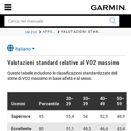
APPENDICE
VALUTAZIONI STANDARD RELATIVE AL VO2 MASSIMO
INIZIO
Italiano
Valutazioni standard relative al VO2 massimo
Queste tabelle includono le classificazioni standardizzate dell
stime di VO2 massimo in base all'età e al sesso.
20–
30–
40–
50–
Uomini
Percentile
29
39
49
59
Superiore
95
55,4
54
52,5
48,9
Eccellente
80
51,1
48,3
46,4
43,4