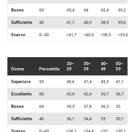
Buono
60
45,4
44
42,4
39,2
Sufficiente
40
41,7
40,5
38,5
35,6
Scarso
0–40
<41,7
<40,5
<38,5
<35,6
20–
30–
40–
50–
Donne
Percentile
29
39
49
59
Superiore
95
49,6
47,4
45,3
41,1
Eccellente
80
43,9
42,4
39,7
36,7
Buono
60
39,5
37,8
36,3
33
Sufficiente
40
36,1
34,4
33
30,1
Scarso
0–40
<36,1
<34,4
<33
<30,1