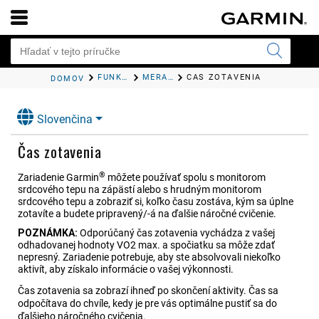
FUNKCIE SRDCOVÉHO TEPU
MERANIA VÝKONU
ČAS ZOTAVENIA
DOMOV
Slovenčina
Čas zotavenia
®
Zariadenie Garmin
môžete používať spolu s monitorom
srdcového tepu na zápästí alebo s hrudným monitorom
srdcového tepu a zobraziť si, koľko času zostáva, kým sa úplne
zotavíte a budete pripravený/-á na ďalšie náročné cvičenie.
POZNÁMKA:
Odporúčaný čas zotavenia vychádza z vašej
odhadovanej hodnoty VO2 max. a spočiatku sa môže zdať
nepresný. Zariadenie potrebuje, aby ste absolvovali niekoľko
aktivít, aby získalo informácie o vašej výkonnosti.
Čas zotavenia sa zobrazí ihneď po skončení aktivity. Čas sa
odpočítava do chvíle, kedy je pre vás optimálne pustiť sa do
ďalšieho náročného cvičenia.