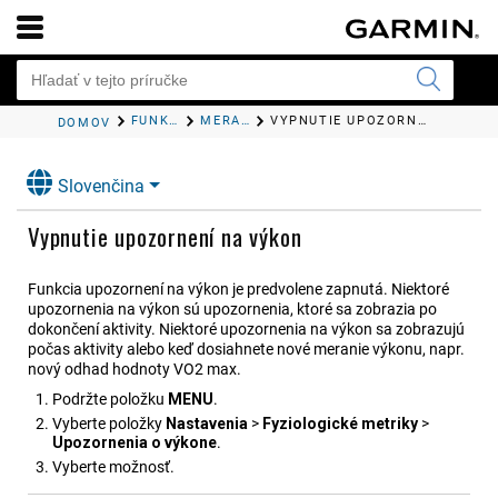
FUNKCIE SRDCOVÉHO TEPU
MERANIA VÝKONU
VYPNUTIE UPOZORNENÍ NA VÝKON
DOMOV
Slovenčina
Vypnutie upozornení na výkon
Funkcia upozornení na výkon je predvolene zapnutá. Niektoré
upozornenia na výkon sú upozornenia, ktoré sa zobrazia po
dokončení aktivity. Niektoré upozornenia na výkon sa zobrazujú
počas aktivity alebo keď dosiahnete nové meranie výkonu, napr.
nový odhad hodnoty VO2 max.
Podržte položku
MENU
.
Vyberte položky
Nastavenia
>
Fyziologické metriky
>
Upozornenia o výkone
.
Vyberte možnosť.