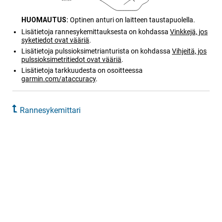
HUOMAUTUS:
Optinen anturi on laitteen taustapuolella.
Lisätietoja rannesykemittauksesta on kohdassa
Vinkkejä, jos
syketiedot ovat vääriä
.
Lisätietoja pulssioksimetrianturista on kohdassa
Vihjeitä, jos
pulssioksimetritiedot ovat vääriä
.
Lisätietoja tarkkuudesta on osoitteessa
garmin.com/ataccuracy
.
Rannesykemittari