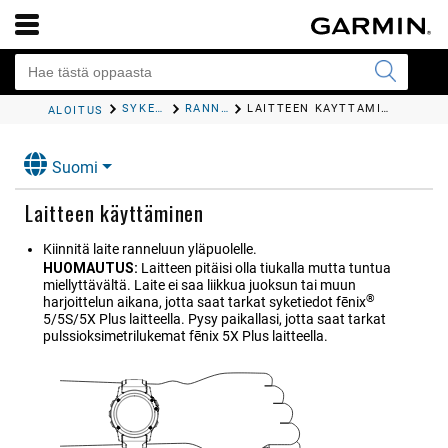
SYKEOMINAISUUDET
RANNESYKEMITTARI
LAITTEEN KÄYTTÄMINEN
ALOITUS
Suomi
Laitteen käyttäminen
Kiinnitä laite ranneluun yläpuolelle.
HUOMAUTUS:
Laitteen pitäisi olla tiukalla mutta tuntua
miellyttävältä. Laite ei saa liikkua juoksun tai muun
®
harjoittelun aikana, jotta saat tarkat syketiedot
fēnix
5/5S/5X Plus
laitteella.
Pysy paikallasi, jotta saat tarkat
pulssioksimetrilukemat
fēnix 5X Plus
laitteella.