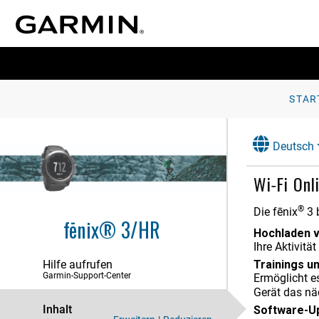
STAR
Deutsch
Wi‑Fi Onl
®
Die
fēnix
3
b
fēnix® 3/HR
Hochladen v
Ihre Aktivit
Hilfe aufrufen
Trainings u
Garmin-Support-Center
Ermöglicht e
Gerät das nä
Einführung
Inhalt
Software-U