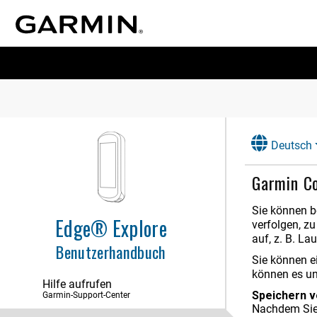
Deutsch
Garmin C
Sie können b
Edge® Explore
verfolgen, zu
auf, z. B. L
Benutzerhandbuch
Sie können e
können es u
Hilfe aufrufen
Speichern v
Garmin-Support-Center
Nachdem Sie 