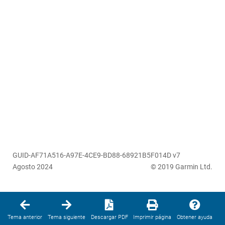
GUID-AF71A516-A97E-4CE9-BD88-68921B5F014D v7
Agosto 2024
© 2019 Garmin Ltd.
Tema anterior
Tema siguiente
Descargar PDF
Imprimir página
Obtener ayuda