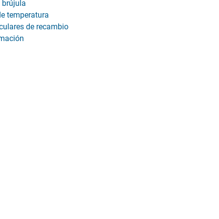
a brújula
de temperatura
rculares de recambio
rmación