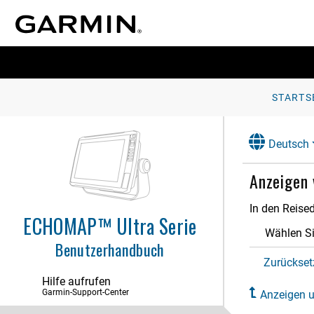
STARTS
Einführung
Anpassen des Kartenplotters
Deutsch
ActiveCaptain App
Anzeigen 
Karten und 3D-Kartenansichten
In den Reised
ECHOMAP™ Ultra Serie
Erstellen von Garmin Quickdraw
Contours Karten
Wählen S
Benutzerhandbuch
Navigation mit einem Kartenplotter
Zurückset
Hilfe aufrufen
Segelfunktionen
Garmin-Support-Center
Anzeigen u
Echolot-Fishfinder