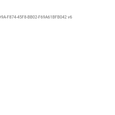
D9A-F874-45F8-BB02-F69A61BFB042 v6