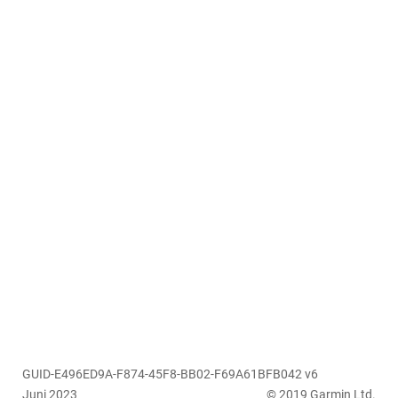
GUID-E496ED9A-F874-45F8-BB02-F69A61BFB042 v6
Juni 2023
© 2019 Garmin Ltd.