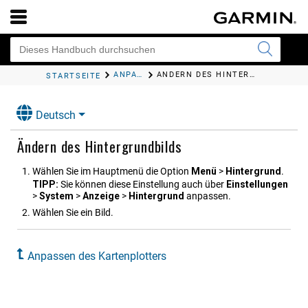
ANPASSEN DES KARTENPLOTTERS
ÄNDERN DES HINTERGRUNDBILDS
STARTSEITE
Deutsch
Ändern des Hintergrundbilds
Wählen Sie im Hauptmenü die Option
Menü
>
Hintergrund
.
TIPP:
Sie können diese Einstellung auch über
Ein​stel​lungen
>
System
>
Anzeige
>
Hintergrund
anpassen.
Wählen Sie ein Bild.
Anpassen des Kartenplotters