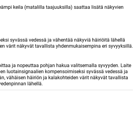
ämpi keila (matalilla taajuuksilla) saattaa lisätä näkyvien
ksi syvässä vedessä ja vähentää näkyviä häiriöitä lähellä
en värit näkyvät tavallista yhdenmukaisempina eri syvyyksillä.
joittaa ja nopeuttaa pohjan hakua valitsemalla syvyyden. Laite
den luotainsignaalien kompensoimiseksi syvässä vedessä ja
n, vähäisen häiriön ja kalakohteiden värit näkyvät tavallista
vedenpinnan lähellä.