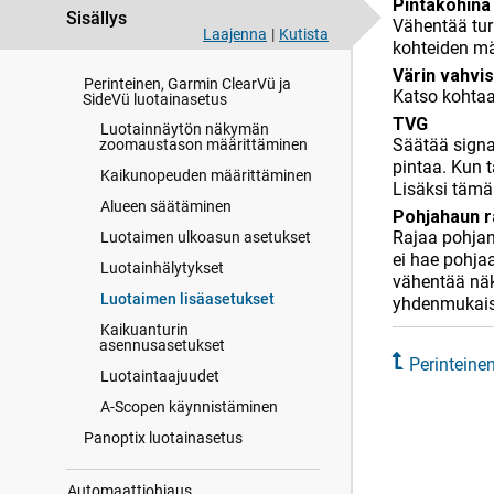
Pintakohina
säätäminen
Sisällys
Vähentää turh
Laajenna
|
Kutista
Värien voimakkuuden
kohteiden mä
säätäminen
Värin vahvi
Perinteinen, Garmin ClearVü ja
Katso kohta
SideVü luotainasetus
TVG
Luotainnäytön näkymän
Säätää signa
zoomaustason määrittäminen
pintaa. Kun 
Kaikunopeuden määrittäminen
Lisäksi tämä
Alueen säätäminen
Pohjahaun r
Rajaa pohjan
Luotaimen ulkoasun asetukset
ei hae pohja
Luotainhälytykset
vähentää näky
Luotaimen lisäasetukset
yhdenmukaise
Kaikuanturin
asennusasetukset
Perinteine
Luotaintaajuudet
A-Scopen käynnistäminen
Panoptix luotainasetus
Automaattiohjaus