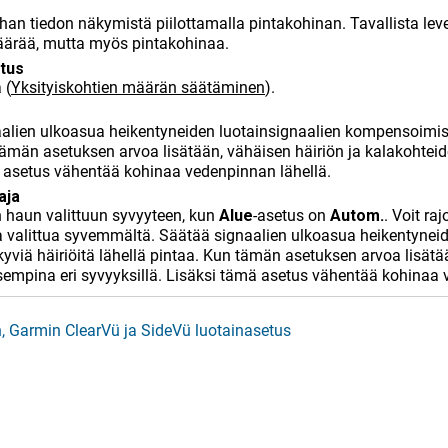
an tiedon näkymistä piilottamalla pintakohinan. Tavallista leve
ärää, mutta myös pintakohinaa.
stus
a
(
Yksityiskohtien määrän säätäminen
)
.
alien ulkoasua heikentyneiden luotainsignaalien kompensoimise
tämän asetuksen arvoa lisätään, vähäisen häiriön ja kalakohteid
 asetus vähentää kohinaa vedenpinnan lähellä.
aja
 haun valittuun syvyyteen, kun
Alue
-asetus on
Autom.
. Voit ra
a valittua syvemmältä. Säätää signaalien ulkoasua heikentynei
viä häiriöitä lähellä pintaa. Kun tämän asetuksen arvoa lisätää
mpina eri syvyyksillä. Lisäksi tämä asetus vähentää kohinaa 
n, Garmin ClearVü ja SideVü luotainasetus