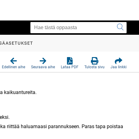
ISÄASETUKSET
Edellinen aihe
Seuraava aihe
Lataa PDF
Tulosta sivu
Jaa linkki
a kaikuantureita.
eksi.
joka riittää haluamaasi parannukseen. Paras tapa poistaa