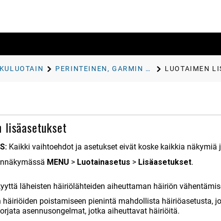
IKULUOTAIN
PERINTEINEN, GARMIN CLEARVÜ JA SIDEVÜ LUOTAINASETUS
LUOTAIMEN L
 lisäasetukset
S:
Kaikki vaihtoehdot ja asetukset eivät koske kaikkia näkymiä j
tainnäkymässä
MENU
>
Luotainasetus
>
Lisäasetukset
.
yyttä läheisten häiriölähteiden aiheuttaman häiriön vähentämis
 häiriöiden poistamiseen pienintä mahdollista häiriöasetusta, 
korjata asennusongelmat, jotka aiheuttavat häiriöitä.