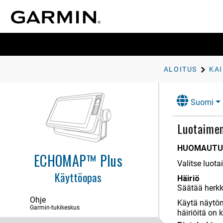
Kaikuluotain
Luotainsignaalilähetyksen
lopettaminen
Perinteinen luotainnäkymä
Tunnistinnäkymä
ALOITUS
KA
Garmin ClearVü luotainnäkymä
Garmin SideVü luotainnäkymä
Suomi
Panoptix luotainnäkymät
Kaikuanturin tyypin valitseminen
Luotaimen
Luotainlähteen valitseminen
HUOMAUTU
Reittipisteen luominen
ECHOMAP™ Plus
luotainnäytössä
Valitse luo
Luotainnäytön tauon
Käyttöopas
määrittäminen
Häiriö
Säätää herkk
Luotainhistorian tarkasteleminen
Ohje
Käytä näytön
Luotaimen jakaminen
Garmin-tukikeskus
häiriöitä on 
Yksityiskohtien määrän