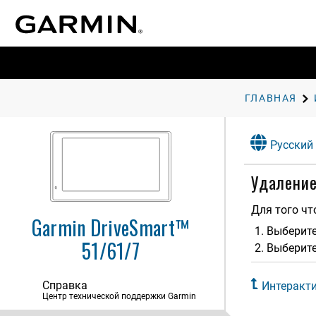
ГЛАВНАЯ
Начало работы
Русский
Функции оповещения водителя
Удаление
Навигация к пункту назначения
Для того чт
Garmin DriveSmart™
Поиск и сохранение
Выберит
местоположений
51/61/7
Выберите
Работа с картой
Справка
Интерактивные службы, трафик и
Интеракт
функции смартфона
Центр технической поддержки Garmin
Сопряжение с телефоном и