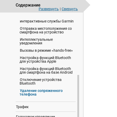
подключение к Smartphone Link
Содержание
Развернуть
|
Свернуть
Значки состояния функции
Bluetooth
интерактивные службы Garmin
Отправка местоположения со
смартфона на устройство
Интеллектуальные
уведомления
Вызовы в режиме «hands-free»
Настройка функций Bluetooth
для устройства Apple
Настройка функций Bluetooth
для смартфона на базе Android
Отключение устройства
Bluetooth
Удаление сопряженного
телефона
Трафик
Голосовое управление