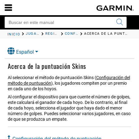
JUGAR AL GOLF
REGISTRAR LA PUNTUACIÓN
CONFIGURACIÓN DEL MÉTODO DE PUNTUACIÓN
ACERCA DE LA PUNTUACIÓN SKINS
INICIO
Español
Acerca de la puntuación Skins
Al seleccionar el método de puntuación Skins
(
Configuración del
método de puntuación
)
, los jugadores compiten por un premio
en cada uno de los hoyos.
Al configurar el dispositivo para que cuente el número de golpes,
este calculará el ganador de cada hoyo. De lo contrario, al final
de cada hoyo, selecciona el jugador que haya dado el menor
número de golpes. Puedes seleccionar varios jugadores, en caso
de que se produzca un empate.
Configuración del método de puntuación