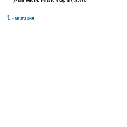
указателю пеленга
) или карты (
Карта
).
Навигация