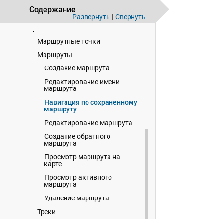
Охота с помощью системы Alpha
Содержание
Развернуть
|
Свернуть
Маршрутные точки, маршруты и
треки
Маршрутные точки
Маршруты
Создание маршрута
Редактирование имени
маршрута
Навигация по сохраненному
маршруту
Редактирование маршрута
Создание обратного
маршрута
Просмотр маршрута на
карте
Просмотр активного
маршрута
Удаление маршрута
Треки