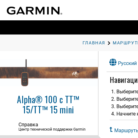
ГЛАВНАЯ
Русский
Навигаци
Начало работы
Настройка устройства для
Выберит
собачьего ошейника
Alpha® 100 с TT™
Выберите
Отслеживание собаки
15/TT™ 15 mini
Выберит
Начните 
Дрессировка собаки
Справка
Отслеживание контактов
Центр технической поддержки Garmin
Маршрут